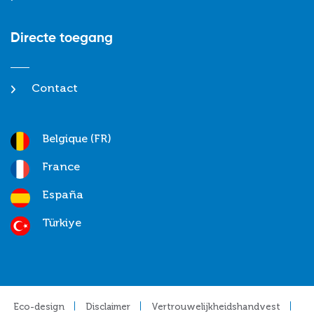
Directe toegang
Contact
Belgique (FR)
France
España
Türkiye
Footer
Eco-design
Disclaimer
Vertrouwelijkheidshandvest