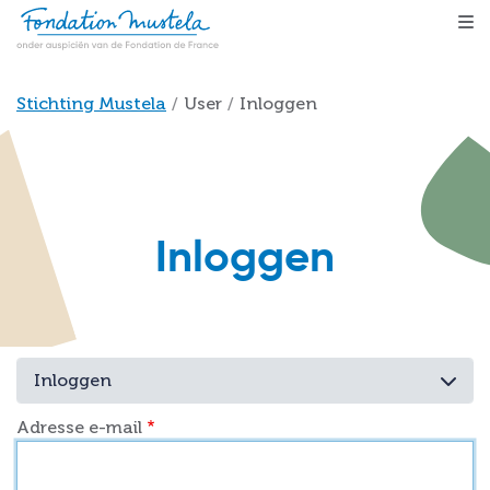
Skip to main content
Breadcrumb
Stichting Mustela
User
Inloggen
Inloggen
PRIMARY TABS
Toggle
Inloggen
Adresse e-mail