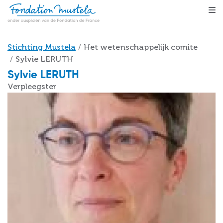
Skip to main content
Breadcrumb
Stichting Mustela
Het wetenschappelijk comite
Sylvie LERUTH
Sylvie LERUTH
Verpleegster