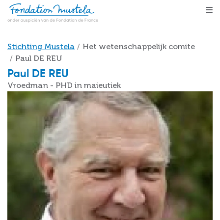
Skip to main content
Breadcrumb
Stichting Mustela
Het wetenschappelijk comite
Paul DE REU
Paul DE REU
Vroedman - PHD in maieutiek