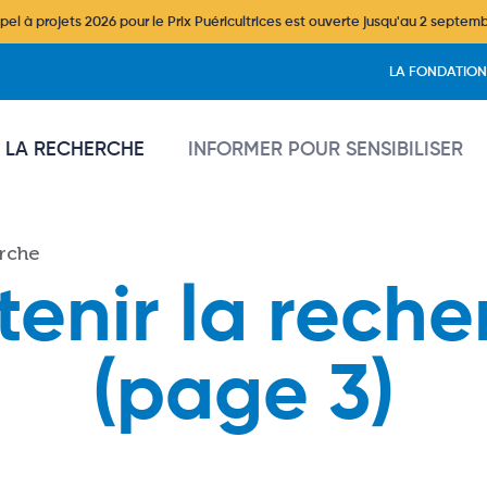
l à projets 2026 pour le Prix Puéricultrices est ouverte jusqu'au 2 septem
Header
LA FONDATION
vigation
 LA RECHERCHE
INFORMER POUR SENSIBILISER
erche
tenir la reche
(page 3)