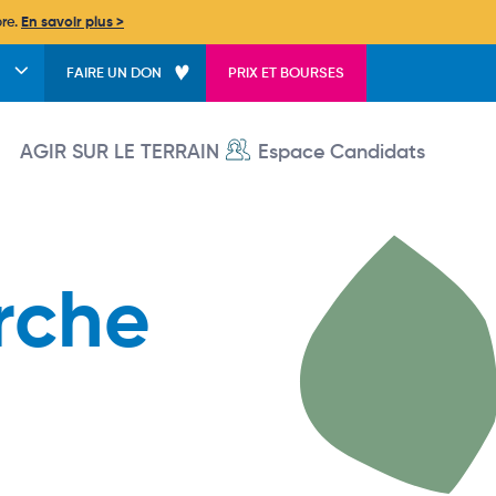
bre.
En savoir plus >
FAIRE UN DON
PRIX ET BOURSES
User account menu
AGIR SUR LE TERRAIN
Espace Candidats
rche