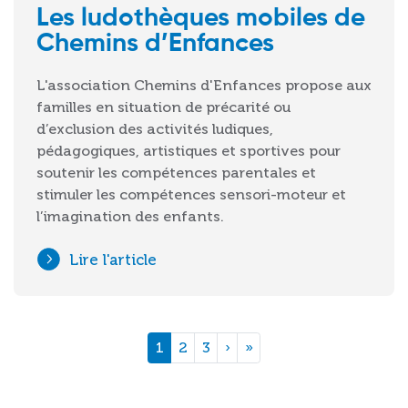
Les ludothèques mobiles de
Chemins d’Enfances
L'association Chemins d'Enfances propose aux
familles en situation de précarité ou
d’exclusion des activités ludiques,
pédagogiques, artistiques et sportives pour
soutenir les compétences parentales et
stimuler les compétences sensori-moteur et
l’imagination des enfants.
Lire l'article
Pagination
Page courante
Page
Page
Page suivante
Dernière page
1
2
3
›
»