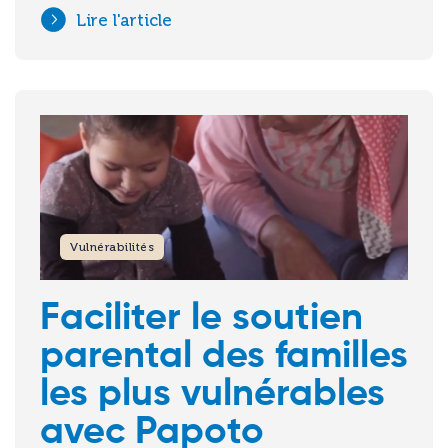
Lire l'article
Image
Vulnérabilités
Faciliter le soutien
parental des familles
les plus vulnérables
avec Papoto