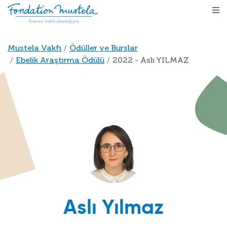
Ana içeriğe atla
Sayfa yolu
Mustela Vakfı
Ödüller ve Burslar
Ebelik Araştırma Ödülü
2022 - Aslı YILMAZ
Aslı Yılmaz