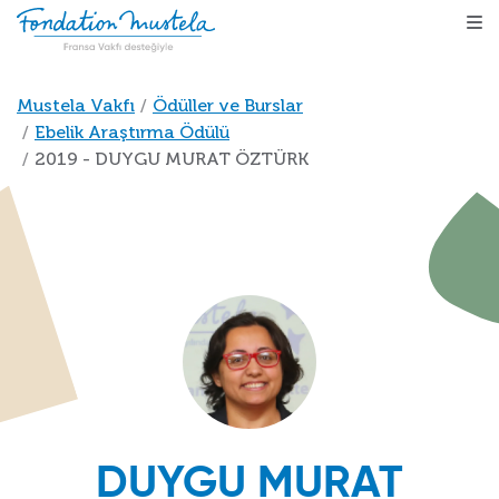
Ana içeriğe atla
Sayfa yolu
Mustela Vakfı
Ödüller ve Burslar
Ebelik Araştırma Ödülü
2019 - DUYGU MURAT ÖZTÜRK
DUYGU MURAT