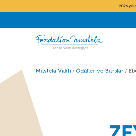
Ana içeriğe atla
2026 yılı
Sayfa yolu
Mustela Vakfı
Ödüller ve Burslar
Eb
ZE