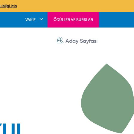
 bilgi için
Header
VAKIF
ÖDÜLLER VE BURSLAR
User account menu
Aday Sayfası
KUL