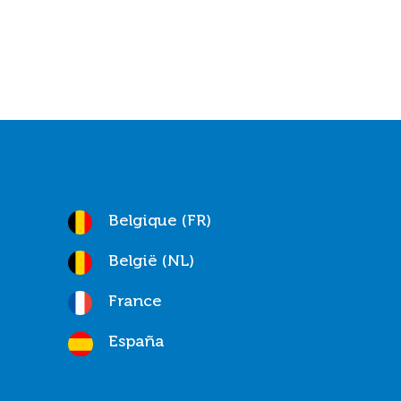
Belgique (FR)
België (NL)
France
España