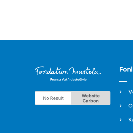
Fon
V
Website
No Result
Carbon
Ö
K