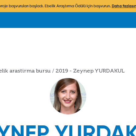
 proje başvuruları başladı. Ebelik Araştırma Ödülü için başvurun.
Daha fazlasını
elik arastirma bursu
2019 - Zeynep YURDAKUL
YNEP YURDA