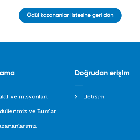
Ödül kazananlar listesine geri dön
lama
Doğrudan erişim
akıf ve misyonları
İletişim
düllerimiz ve Burslar
azananlarımız