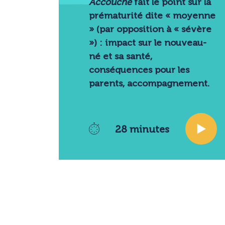
Accouche
fait le point sur la
prématurité dite « moyenne
» (par opposition à « sévère
») : impact sur le nouveau-
né et sa santé,
conséquences pour les
parents, accompagnement.
28 minutes