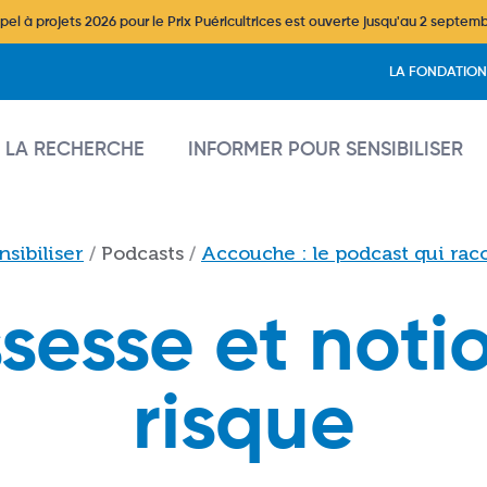
l à projets 2026 pour le Prix Puéricultrices est ouverte jusqu'au 2 septem
Header
LA FONDATION
vigation
 LA RECHERCHE
INFORMER POUR SENSIBILISER
sibiliser
Podcasts
Accouche : le podcast qui racon
sesse et noti
risque