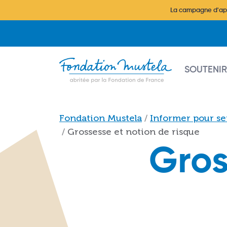
Aller au contenu principal
La campagne d'appe
Main na
SOUTENIR
Fil d'Ariane
Fondation Mustela
Informer pour sen
Grossesse et notion de risque
Gros