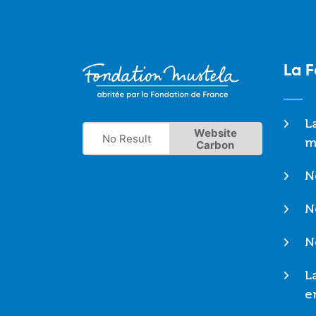
La 
L
Website
No Result
m
Carbon
N
N
N
L
e