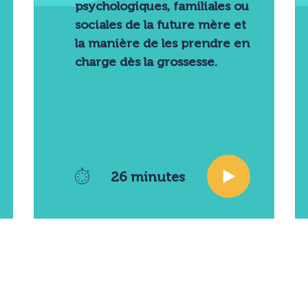
psychologiques, familiales ou
sociales de la future mère et
la manière de les prendre en
charge dès la grossesse.
26 minutes