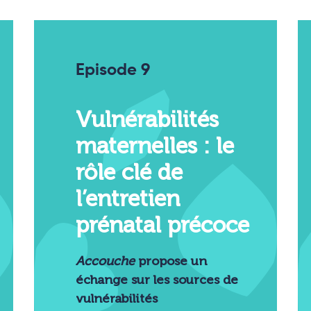
Episode 9
Vulnérabilités
maternelles : le
rôle clé de
l’entretien
prénatal précoce
Accouche
propose un
échange sur les sources de
vulnérabilités