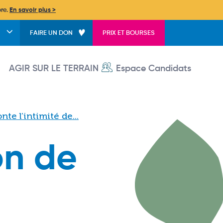
bre.
En savoir plus >
FAIRE UN DON
PRIX ET BOURSES
User account menu
AGIR SUR LE TERRAIN
Espace Candidats
te l’intimité de...
on de