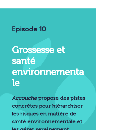
Episode 10
Grossesse et
santé
environnementa
le
Accouche
propose des pistes
concrètes pour hiérarchiser
les risques en matière de
santé environnementale et
les gérer sereinement.