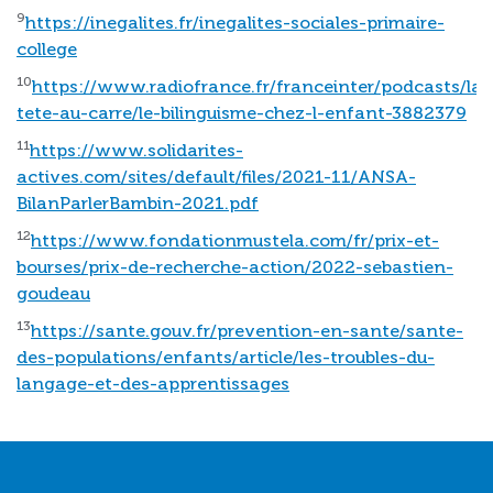
9
https://inegalites.fr/inegalites-sociales-primaire-
college
10
https://www.radiofrance.fr/franceinter/podcasts/la-
tete-au-carre/le-bilinguisme-chez-l-enfant-3882379
11
https://www.solidarites-
actives.com/sites/default/files/2021-11/ANSA-
BilanParlerBambin-2021.pdf
12
https://www.fondationmustela.com/fr/prix-et-
bourses/prix-de-recherche-action/2022-sebastien-
goudeau
13
https://sante.gouv.fr/prevention-en-sante/sante-
des-populations/enfants/article/les-troubles-du-
langage-et-des-apprentissages