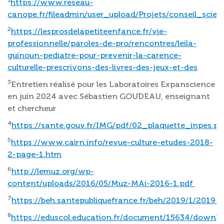
https://www.reseau-
canope.fr/fileadmin/user_upload/Projets/conseil_sc
2
https://lesprosdelapetiteenfance.fr/vie-
professionnelle/paroles-de-pro/rencontres/leila-
guinoun-pediatre-pour-prevenir-la-carence-
culturelle-prescrivons-des-livres-des-jeux-et-des
3
Entretien réalisé pour les Laboratoires Expanscience
en juin 2024 avec Sébastien GOUDEAU, enseignant
et chercheur
4
https://sante.gouv.fr/IMG/pdf/02_plaquette_inpes.pd
5
https://www.cairn.info/revue-culture-etudes-2018-
2-page-1.htm
6
http://lemuz.org/wp-
content/uploads/2016/05/Muz-MAi-2016-1.pdf
7
https://beh.santepubliquefrance.fr/beh/2019/1/2019_
8
https://eduscol.education.fr/document/15634/downl