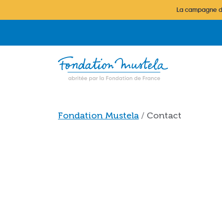
Skip to main content
La campagne d'a
Breadcrumb
Fondation Mustela
Contact