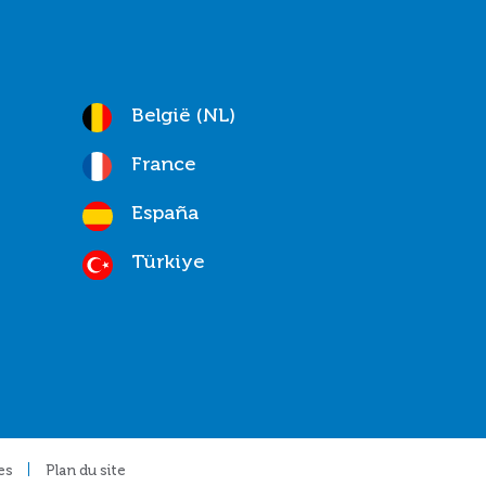
België (NL)
France
España
Türkiye
es
Plan du site