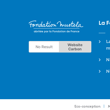
La 
L
Website
No Result
m
Carbon
N
N
Footer
Eco-conception
M