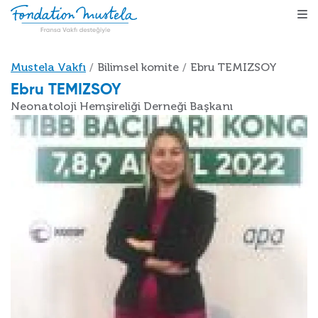
Ana içeriğe atla
Sayfa yolu
Mustela Vakfı
Bilimsel komite
Ebru TEMIZSOY
Ebru TEMIZSOY
Neonatoloji Hemşireliği Derneği Başkanı