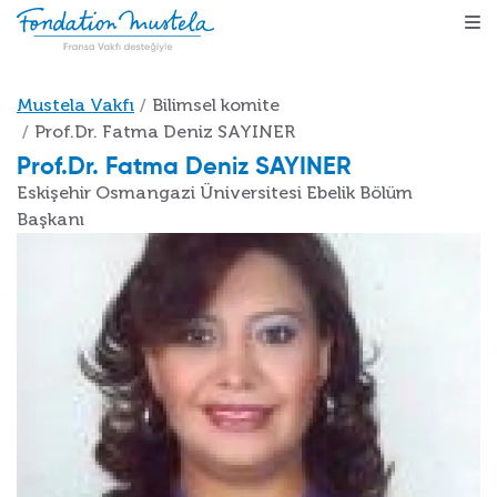
Ana içeriğe atla
Sayfa yolu
Mustela Vakfı
Bilimsel komite
Prof.Dr. Fatma Deniz SAYINER
Prof.Dr. Fatma Deniz SAYINER
Eskişehir Osmangazi Üniversitesi Ebelik Bölüm
Başkanı