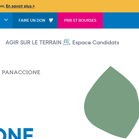
bre.
En savoir plus >
FAIRE UN DON
PRIX ET BOURSES
User account menu
AGIR SUR LE TERRAIN
Espace Candidats
ie PANACCIONE
ONE