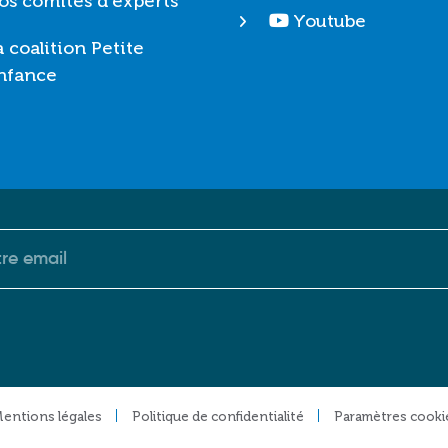
os comités d'experts
Youtube
a coalition Petite
nfance
riel
entions légales
Politique de confidentialité
Paramètres cooki