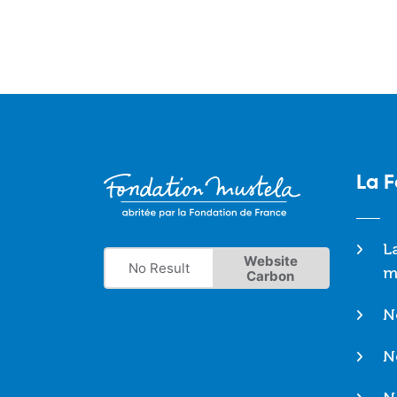
La 
L
Website
No Result
m
Carbon
N
N