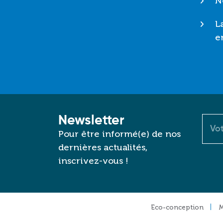
N
L
e
Newsletter
Cour
Pour être informé(e) de nos
dernières actualités,
inscrivez-vous !
Footer
Eco-conception
M