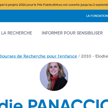
l à projets 2026 pour le Prix Puéricultrices est ouverte jusqu'au 2 septem
Header
LA FONDATION
vigation
 LA RECHERCHE
INFORMER POUR SENSIBILISER
Bourses de Recherche pour l’enfance
2010 - Elod
odie PANACCI