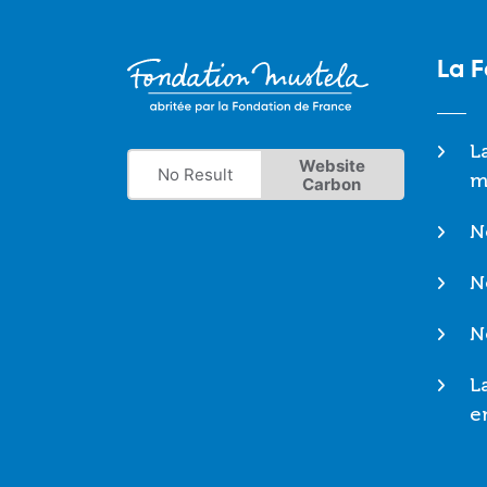
La 
L
Website
No Result
m
Carbon
N
N
N
L
e