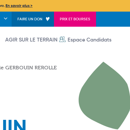
bre.
En savoir plus >
FAIRE UN DON
PRIX ET BOURSES
User account menu
AGIR SUR LE TERRAIN
Espace Candidats
ale GERBOUIN REROLLE
UIN