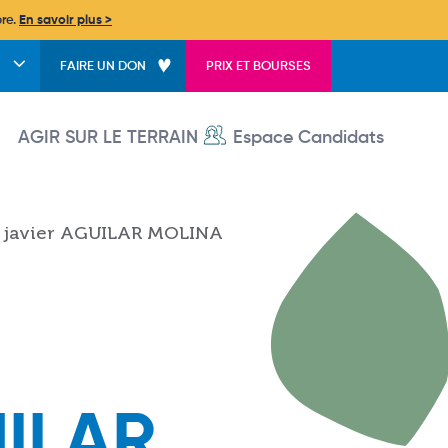
bre.
En savoir plus >
FAIRE UN DON
PRIX ET BOURSES
User account menu
AGIR SUR LE TERRAIN
Espace Candidats
os javier AGUILAR MOLINA
UILAR