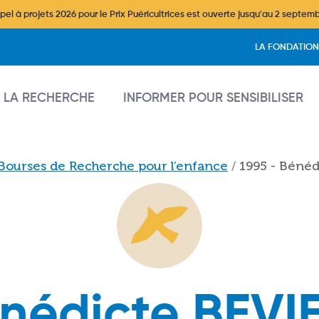
l à projets 2026 pour le Prix Puéricultrices est ouverte jusqu'au 2 septem
Header
LA FONDATION
vigation
 LA RECHERCHE
INFORMER POUR SENSIBILISER
Bourses de Recherche pour l’enfance
1995 - Béné
nédicte BEVI