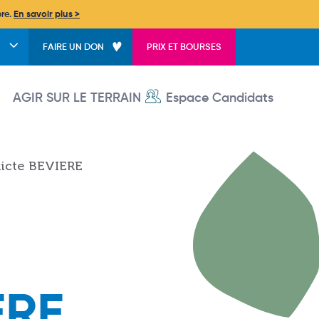
bre.
En savoir plus >
FAIRE UN DON
PRIX ET BOURSES
User account menu
AGIR SUR LE TERRAIN
Espace Candidats
dicte BEVIERE
ERE