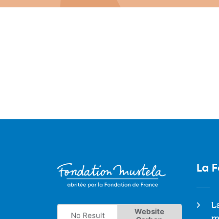
La 
L
Website
No Result
m