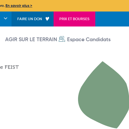
bre.
En savoir plus >
FAIRE UN DON
PRIX ET BOURSES
User account menu
AGIR SUR LE TERRAIN
Espace Candidats
le FEIST