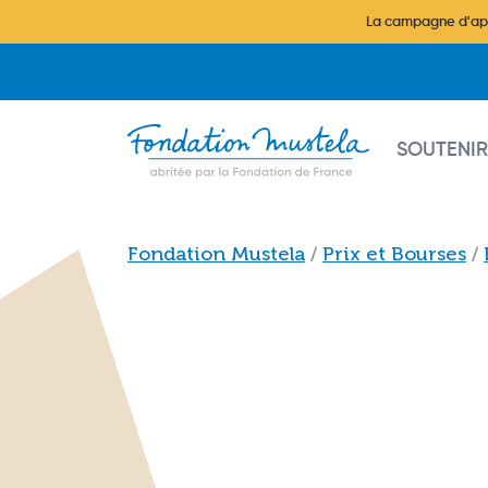
Aller au contenu principal
La campagne d'appe
Main na
SOUTENIR
Fil d'Ariane
Fondation Mustela
Prix et Bourses