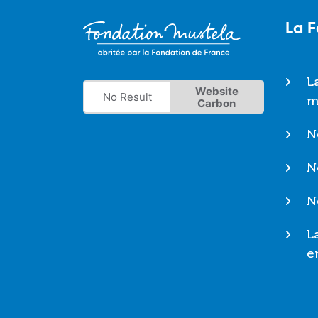
La 
L
Website
No Result
m
Carbon
N
N
N
L
e