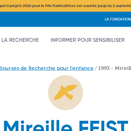
l à projets 2026 pour le Prix Puéricultrices est ouverte jusqu'au 2 septem
Header
LA FONDATION
vigation
 LA RECHERCHE
INFORMER POUR SENSIBILISER
Bourses de Recherche pour l’enfance
1993 - Mireil
Mireille FEIST