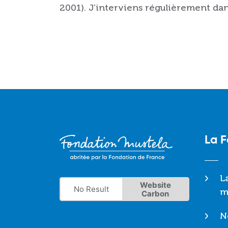
2001). J’interviens régulièrement dan
La 
L
Website
No Result
m
Carbon
N