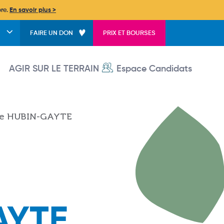
bre.
En savoir plus >
FAIRE UN DON
PRIX ET BOURSES
User account menu
AGIR SUR LE TERRAIN
Espace Candidats
ène HUBIN-GAYTE
AYTE