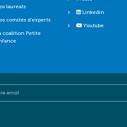
os lauréats
Linkedin
os comités d'experts
Youtube
a coalition Petite
nfance
riel