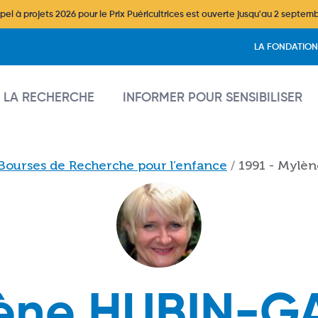
l à projets 2026 pour le Prix Puéricultrices est ouverte jusqu'au 2 septem
Header
LA FONDATION
vigation
 LA RECHERCHE
INFORMER POUR SENSIBILISER
Bourses de Recherche pour l’enfance
1991 - Myl
ène HUBIN-G