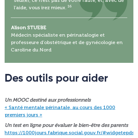
seul(e), ce n’est pas de votre faute, et, avec de
16
l’aide, vous irez mieux.
Alison STUEBE
Médecin spécialiste en périnatalogie et
professeure d’obstétrique et de gynécologie en
Caroline du Nord
Des outils pour aider
Un MOOC destiné aux professionnels
« Santé mentale périnatale, au cours des 1000
premiers jours »
Un test en ligne pour évaluer le bien-être des parents
https://1000jours.fabrique.social.gouv.fr/#widgetepds