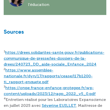
l’éducation
Sources
1
https://drees.solidarites-sante.gouv.fr/publications-
communique-de-presse/les-dossiers-de-la-
drees/240723_DD_aide-sociale_Enfance_2024
2
https://www.assemblee-
nationale.fr/dyn/17/rapports/cease/l17b1200-
ti_rapport-enquete.pdf
3
https://onpe.france-enfance-protegee.fr/wp-
content/uploads/2023/12/ragp_2022_v5_0.pdf
4
Entretien réalisé pour les Laboratoires Expanscience
en juillet 2025 avec
Séverine EUILLET
, Maitresse de