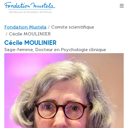
Aller au contenu principal
Fil d'Ariane
Fondation Mustela
Comite scientifique
Cécile MOULINIER
Cécile MOULINIER
Sage-femme, Docteur en Psychologie clinique