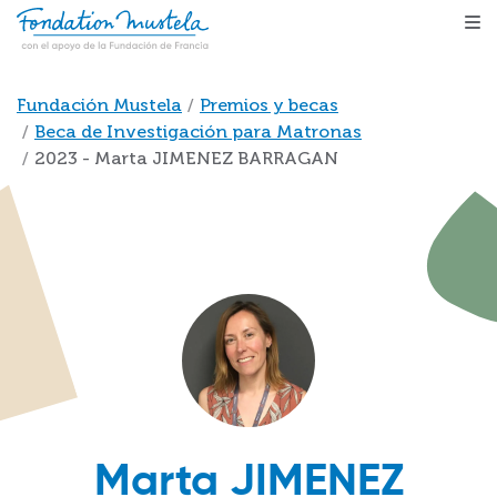
Pasar al contenido principal
Sobrescribir enlaces de ayuda a la navegación
Fundación Mustela
Premios y becas
Beca de Investigación para Matronas
2023 - Marta JIMENEZ BARRAGAN
Marta JIMENEZ