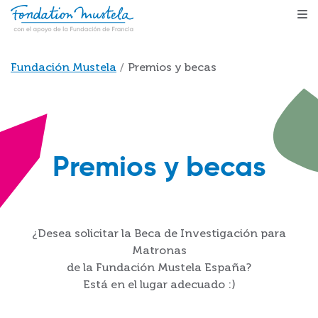
Pasar al contenido principal
Sobrescribir enlaces de ayuda a la navegación
Fundación Mustela
Premios y becas
Premios y becas
¿Desea solicitar la Beca de Investigación para
Matronas
de la Fundación Mustela España?
Está en el lugar adecuado :)