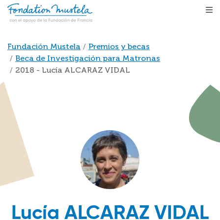
Pasar al contenido principal
Sobrescribir enlaces de ayuda a la navegación
Fundación Mustela
Premios y becas
Beca de Investigación para Matronas
2018 - Lucía ALCARAZ VIDAL
Lucía ALCARAZ VIDAL