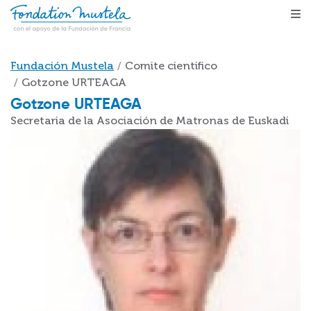
Pasar al contenido principal
Sobrescribir enlaces de ayuda a la navegación
Fundación Mustela
Comite cientifico
Gotzone URTEAGA
Gotzone URTEAGA
Secretaria de la Asociación de Matronas de Euskadi